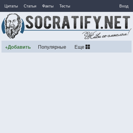
Цитаты
Статьи
Факты
Тесты
Вход
+Добавить
Популярные
Еще