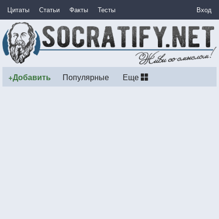
Цитаты
Статьи
Факты
Тесты
Вход
+Добавить
Популярные
Еще