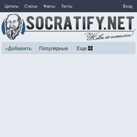
Цитаты
Статьи
Факты
Тесты
Вход
+Добавить
Популярные
Еще