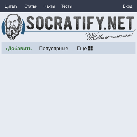
Цитаты
Статьи
Факты
Тесты
Вход
+Добавить
Популярные
Еще