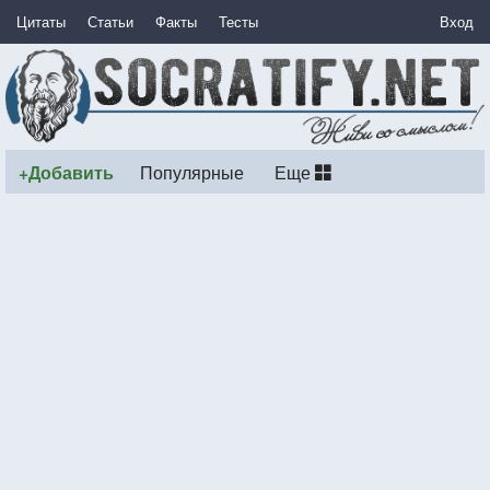
Цитаты
Статьи
Факты
Тесты
Вход
+Добавить
Популярные
Еще