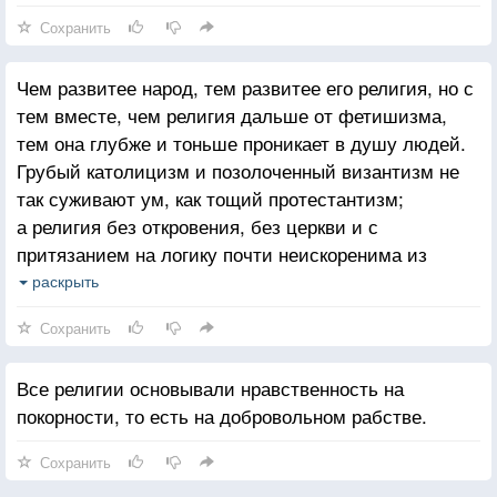
Сохранить
Чем развитее народ, тем развитее его религия, но с
тем вместе, чем религия дальше от фетишизма,
тем она глубже и тоньше проникает в душу людей.
Грубый католицизм и позолоченный византизм не
так суживают ум, как тощий протестантизм;
а религия без откровения, без церкви и с
притязанием на логику почти неискоренима из
головы поверхностных умов, равно не имеющих ни
раскрыть
довольно сердца, чтоб верить, ни довольно мозга,
Сохранить
чтоб рассуждать.
Все религии основывали нравственность на
покорности, то есть на добровольном рабстве.
Сохранить