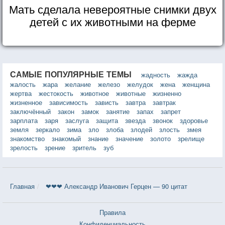
Мать сделала невероятные снимки двух
детей с их животными на ферме
САМЫЕ ПОПУЛЯРНЫЕ ТЕМЫ
жадность
жажда
жалость
жара
желание
железо
желудок
жена
женщина
жертва
жестокость
животное
животные
жизненно
жизненное
зависимость
зависть
завтра
завтрак
заключённый
закон
замок
занятие
запах
запрет
зарплата
заря
заслуга
защита
звезда
звонок
здоровье
земля
зеркало
зима
зло
злоба
злодей
злость
змея
знакомство
знакомый
знание
значение
золото
зрелище
зрелость
зрение
зритель
зуб
Главная
❤❤❤ Александр Иванович Герцен — 90 цитат
Правила
Конфиденциальность