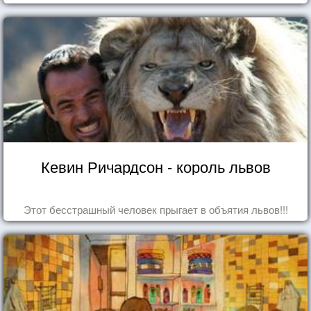
Кевин Ричардсон - король львов
Этот бесстрашный человек прыгает в объятия львов!!!