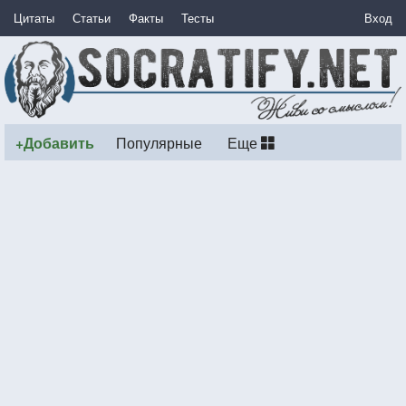
Цитаты
Статьи
Факты
Тесты
Вход
+Добавить
Популярные
Еще