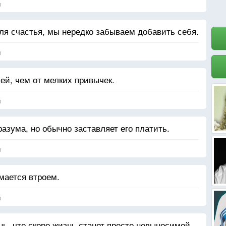
я
для счастья, мы нередко забываем добавить себя.
я
лей, чем от мелких привычек.
я
азума, но обычно заставляет его платить.
я
мается втроем.
я
ь, что скоро жизнь станет просто невыносимой.