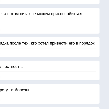
я
, а потом никак не можем приспособиться
я
дка после тех, кто хотел привести его в порядок.
я
 честность.
я
ретут и болезнь.
я