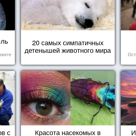
юль
20 самых симпатичных
детенышей животного мира
оекте
Ост
ов с
Красота насекомых в
И