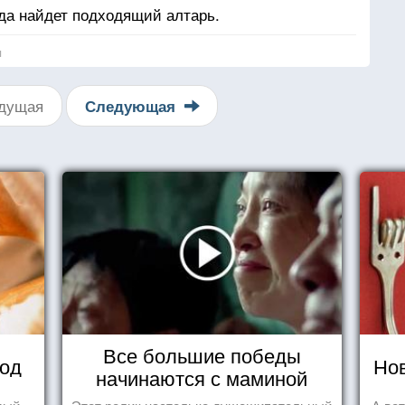
гда найдет подходящий алтарь.
я
дущая
Следующая
Все большие победы
вод
Нов
начинаются с маминой
колыбели