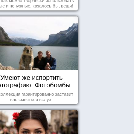
т как можно творчески использовать
ые и ненужные, казалось бы, вещи!
Умеют же испортить
тографию! Фотобомбы
животных
коллекция гарантированно заставит
вас смеяться вслух.