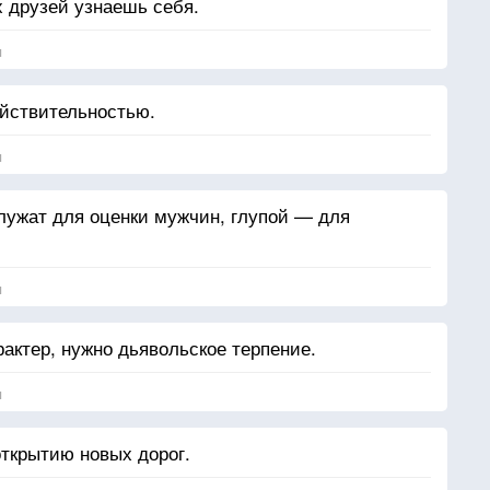
х друзей узнаешь себя.
я
йствительностью.
я
ужат для оценки мужчин, глупой — для
я
актер, нужно дьявольское терпение.
я
открытию новых дорог.