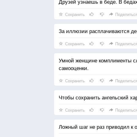
Друзей узнаешь в беде. В беда
Сохранить
Поделитьс
За иллюзии расплачиваются де
Сохранить
Поделитьс
Умной женщине комплименты сл
самооценки.
Сохранить
Поделитьс
Чтобы сохранить ангельский хар
Сохранить
Поделитьс
Ложный шаг не раз приводил к 