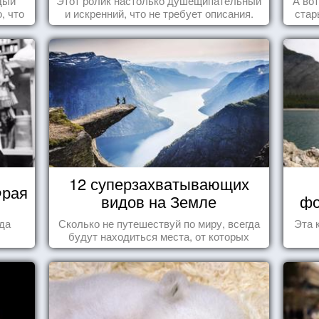
дый
Этот ролик настолько душещипательный
А во
, что
и искренний, что не требует описания.
стар
 та
ье.
12 суперзахватывающих
Фрая
видов на Земле
фо
гда
Сколько не путешествуй по миру, всегда
Эта 
будут находиться места, от которых
перехватывает дух и кружится голова...