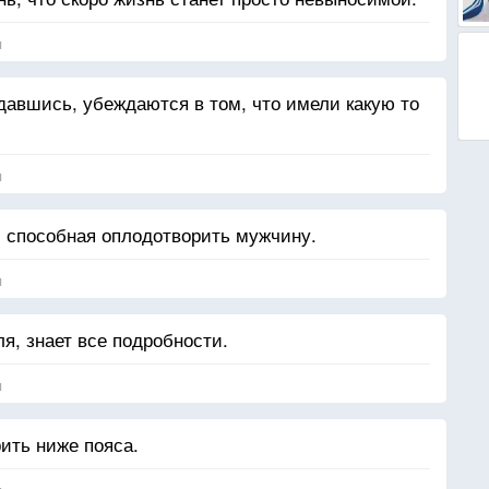
я
давшись, убеждаются в том, что имели какую то
я
 способная оплодотворить мужчину.
я
ля, знает все подробности.
я
рить ниже пояса.