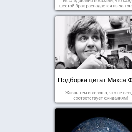
Исследования показали, что каж
шестой брак распадается из-за того
одного из супругов не устраивает
роль, которая выпала ему в сем
Подборка цитат Макса 
Жизнь тем и хороша, что не все
соответствует ожиданиям!