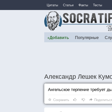
Цитаты
Статьи
Факты
Тесты
+Добавить
Популярные
Слу
Александр Лешек Кумо
Ангельское терпение требует д
Сохранить
Поделитьс