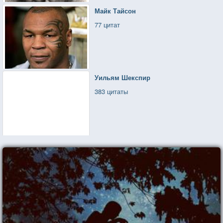
Майк Тайсон
77 цитат
Уильям Шекспир
383 цитаты