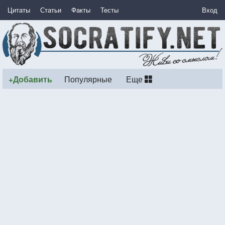
Цитаты
Статьи
Факты
Тесты
Вход
+Добавить
Популярные
Еще