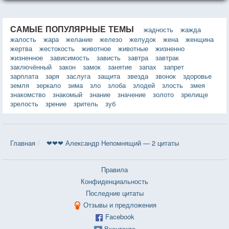
САМЫЕ ПОПУЛЯРНЫЕ ТЕМЫ
жадность
жажда
жалость
жара
желание
железо
желудок
жена
женщина
жертва
жестокость
животное
животные
жизненно
жизненное
зависимость
зависть
завтра
завтрак
заключённый
закон
замок
занятие
запах
запрет
зарплата
заря
заслуга
защита
звезда
звонок
здоровье
земля
зеркало
зима
зло
злоба
злодей
злость
змея
знакомство
знакомый
знание
значение
золото
зрелище
зрелость
зрение
зритель
зуб
Главная
❤❤❤ Александр Непомнящий — 2 цитаты
Правила
Конфиденциальность
Последние цитаты
Отзывы и предложения
Facebook
Вконтакте