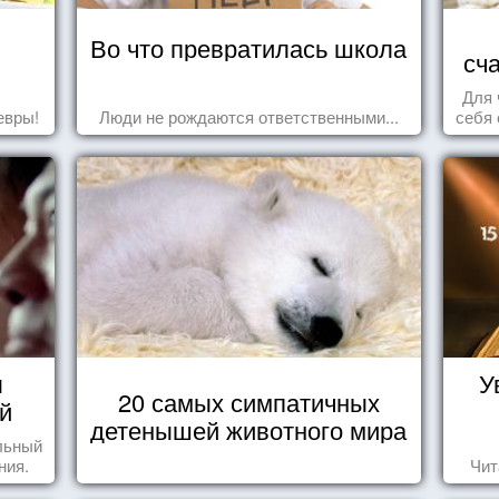
Во что превратилась школа
сч
Для 
евры!
Люди не рождаются ответственными...
себя 
дари
ка
ы
У
20 самых симпатичных
й
детенышей животного мира
льный
ния.
Чит