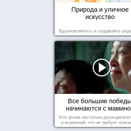
Природа и уличное
искусство
Вдохновляйтесь и создавайте шед
Все большие побед
начинаются с мамино
колыбели
Этот ролик настолько душещипате
и искренний, что не требует описа