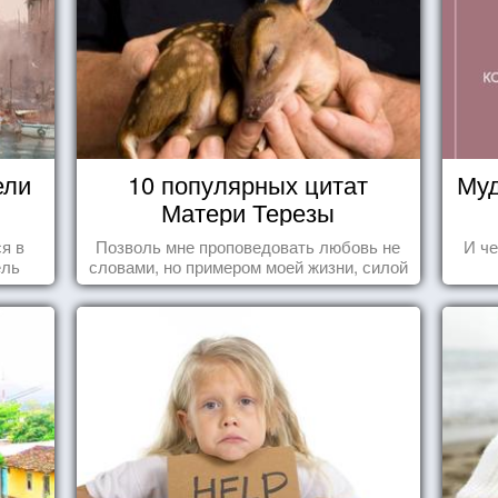
ели
10 популярных цитат
Муд
Матери Терезы
ся в
Позволь мне проповедовать любовь не
И че
ель
словами, но примером моей жизни, силой
влечения, воодушевляющим влиянием ...