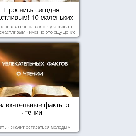
Проснись сегодня
астливым! 10 маленьких
радостей настоящего
человека очень важно чувствовать
Счастья
счастливым - именно это ощущение
т позитивные эмоции и превращает
ждый день в маленький праздник.
влекательные факты о
чтении
ать - значит оставаться молодым!