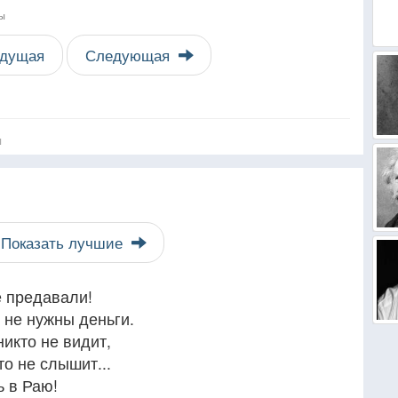
ты
дущая
Следующая
я
Показать лучшие
е предавали!
е не нужны деньги.
никто не видит,
то не слышит...
ь в Раю!