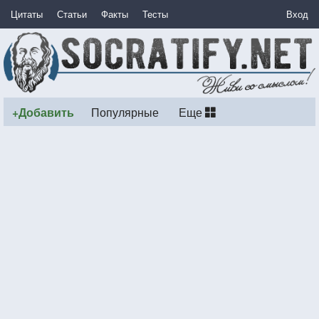
Цитаты
Статьи
Факты
Тесты
Вход
+Добавить
Популярные
Еще