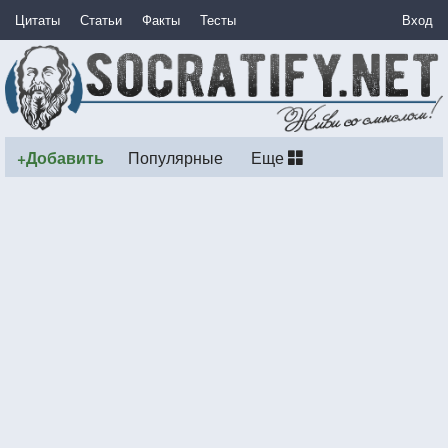
Цитаты
Статьи
Факты
Тесты
Вход
+Добавить
Популярные
Еще