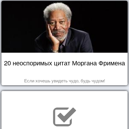
20 неоспоримых цитат Моргана Фримена
Если хочешь увидеть чудо, будь чудом!