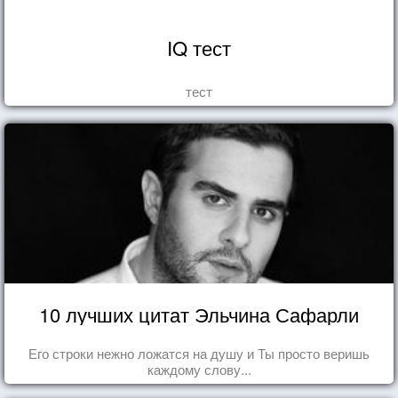
IQ тест
тест
10 лучших цитат Эльчина Сафарли
Его строки нежно ложатся на душу и Ты просто веришь
каждому слову...