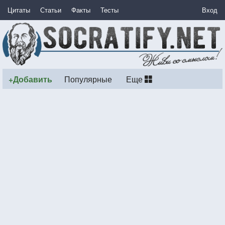
Цитаты
Статьи
Факты
Тесты
Вход
+Добавить
Популярные
Еще