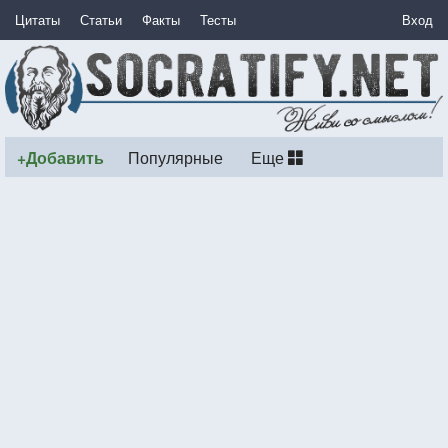
Цитаты
Статьи
Факты
Тесты
Вход
+Добавить
Популярные
Еще