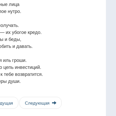
ные лица
ое нутро.
олучать.
— их убогое кредо.
ы и беды,
бить и давать.
я иль гроши.
о цепь инвестиций.
к тебе возвратится.
еры души.
дущая
Следующая