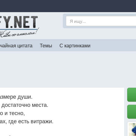
чайная цитата
Темы
С картинками
азмере души.
е достаточно места.
 и тесно,
х, где есть витражи.