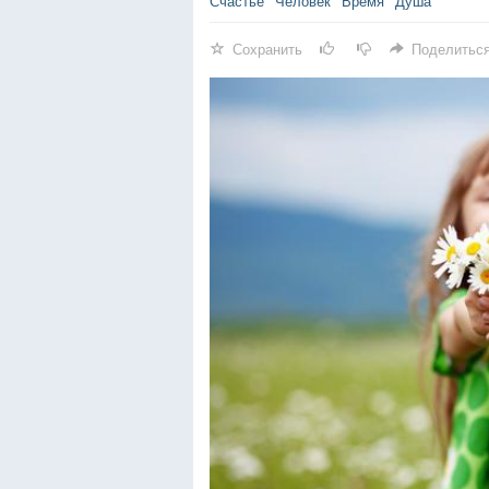
Счастье
Человек
Время
Душа
Сохранить
Поделитьс