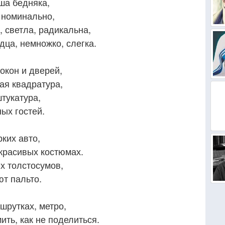
уша бедняка,
 номинально,
 светла, радикальна,
ца, немножко, слегка.
окон и дверей,
ая квадратура,
штукатура,
ных гостей.
ких авто,
красивых костюмах.
х толстосумов,
т пальто.
шрутках, метро,
ить, как не поделиться.