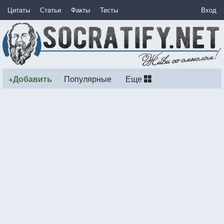
Цитаты
Статьи
Факты
Тесты
Вход
+Добавить
Популярные
Еще