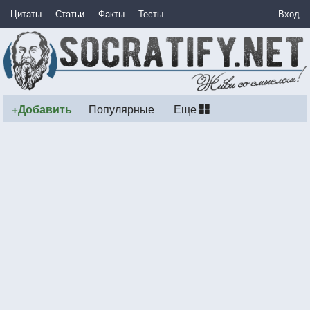
Цитаты
Статьи
Факты
Тесты
Вход
+Добавить
Популярные
Еще