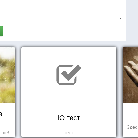
в
IQ тест
Здес
чше!
тест