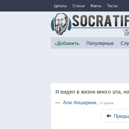
Цитаты
Статьи
Факты
Тесты
+Добавить
Популярные
Слу
Я видел в жизни много зла, н
—
Али Апшерони,
71 цитата
Преды