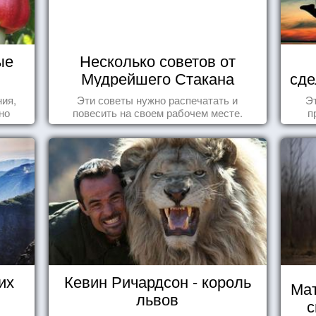
ые
Несколько советов от
Мудрейшего Стакана
сде
ния,
Эти советы нужно распечатать и
Эт
но
повесить на своем рабочем месте.
п
яли
у.
их
Кевин Ричардсон - король
Мат
львов
с