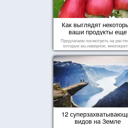
Как выглядят некотор
ваши продукты еще
живыми?
Предлагаем посмотреть на расте
которые вы,наверное, многократ
видели , но никогда не представл
себе, что употребляете их в пищ
12 суперзахватывающ
видов на Земле