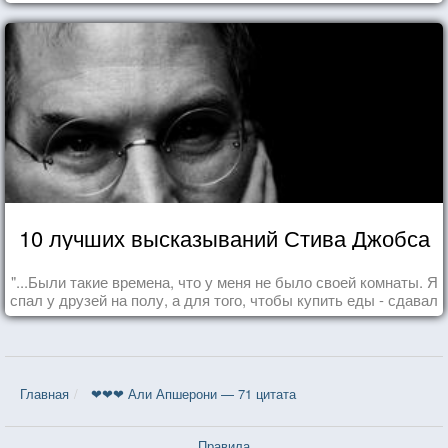
10 лучших высказываний Стива Джобса
"...Были такие времена, что у меня не было своей комнаты. Я
спал у друзей на полу, а для того, чтобы купить еды - сдавал
бутылки из под кока-колы"
Главная
❤❤❤ Али Апшерони — 71 цитата
Правила