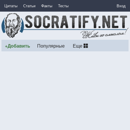
Цитаты
Статьи
Факты
Тесты
Вход
+Добавить
Популярные
Еще