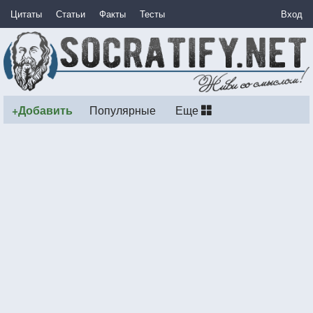
Цитаты
Статьи
Факты
Тесты
Вход
+Добавить
Популярные
Еще