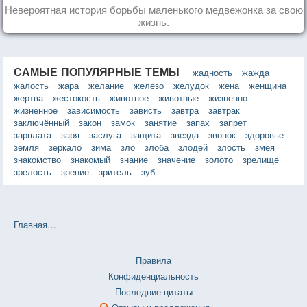
Невероятная история борьбы маленького медвежонка за свою
жизнь.
САМЫЕ ПОПУЛЯРНЫЕ ТЕМЫ
жадность
жажда
жалость
жара
желание
железо
желудок
жена
женщина
жертва
жестокость
животное
животные
жизненно
жизненное
зависимость
зависть
завтра
завтрак
заключённый
закон
замок
занятие
запах
запрет
зарплата
заря
заслуга
защита
звезда
звонок
здоровье
земля
зеркало
зима
зло
злоба
злодей
злость
змея
знакомство
знакомый
знание
значение
золото
зрелище
зрелость
зрение
зритель
зуб
Главная
❤❤❤ Алиса в Зазеркалье (Льюис Кэрролл) — 39 цитат
Правила
Конфиденциальность
Последние цитаты