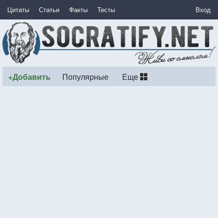
Цитаты
Статьи
Факты
Тесты
Вход
+Добавить
Популярные
Еще