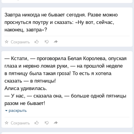
Завтра никогда не бывает сегодня. Разве можно
проснуться поутру и сказать: «Ну вот, сейчас,
наконец, завтра»?
Сохранить
— Кстати, — проговорила Белая Королева, опуская
глаза и нервно ломая руки, — на прошлой неделе
в пятницу была такая гроза! То есть я хотела
сказать — в пятницы!
Алиса удивилась.
— У нас, — сказала она, — больше одной пятницы
разом не бывает!
— Какое убожество! — фыркнула Черная Королева.
раскрыть
— Ну а у нас бывает шесть, семь пятниц на неделе!
Сохранить