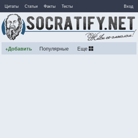
Цитаты
Статьи
Факты
Тесты
Вход
+Добавить
Популярные
Еще