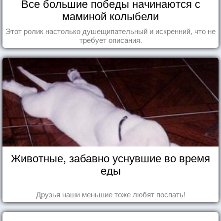
Все большие победы начинаются с
маминой колыбели
Этот ролик настолько душещипательный и искренний, что не
требует описания.
Животные, забавно уснувшие во время
еды
Друзья наши меньшие тоже любят поспать!