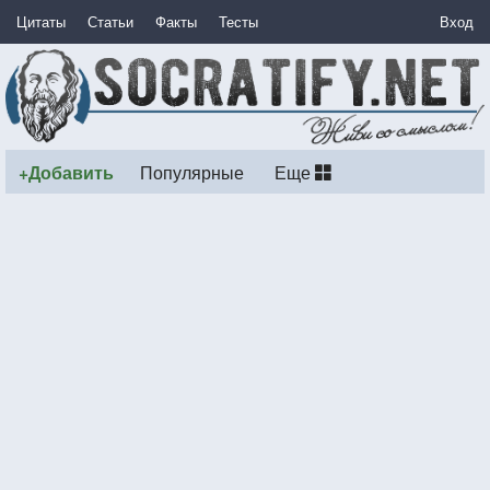
Цитаты
Статьи
Факты
Тесты
Вход
+Добавить
Популярные
Еще