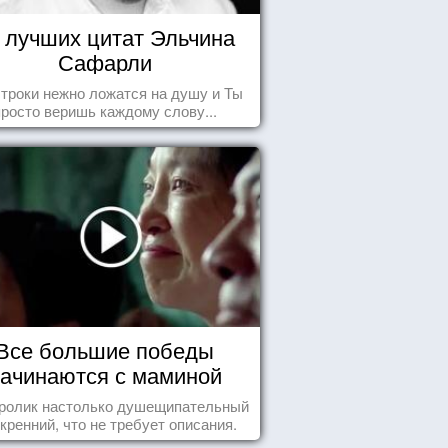
 лучших цитат Эльчина
Сафарли
строки нежно ложатся на душу и Ты
просто веришь каждому слову...
Все большие победы
ачинаются с маминой
колыбели
 ролик настолько душещипательный
скренний, что не требует описания.