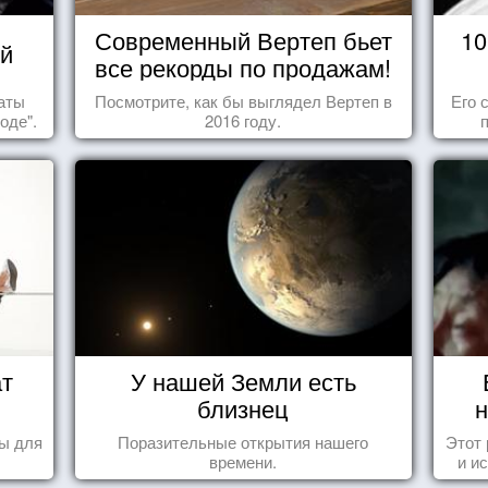
Современный Вертеп бьет
10
й
все рекорды по продажам!
таты
Посмотрите, как бы выглядел Вертеп в
Его 
оде".
2016 году.
ат
У нашей Земли есть
близнец
н
ы для
Поразительные открытия нашего
Этот
времени.
и и