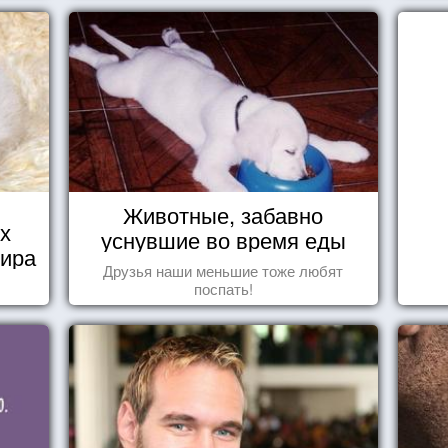
Животные, забавно
х
уснувшие во время еды
мира
Друзья наши меньшие тоже любят
поспать!