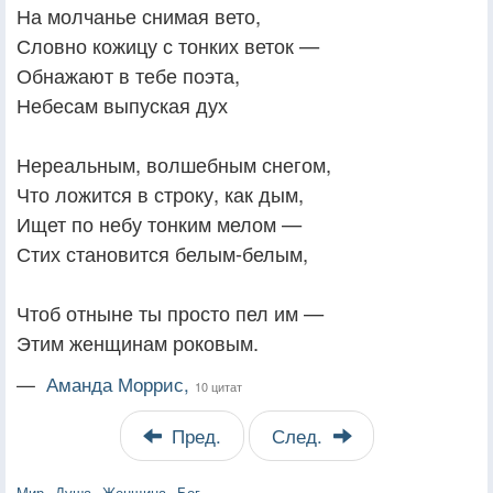
На молчанье снимая вето,
Словно кожицу с тонких веток —
Обнажают в тебе поэта,
Небесам выпуская дух
Нереальным, волшебным снегом,
Что ложится в строку, как дым,
Ищет по небу тонким мелом —
Стих становится белым-белым,
Чтоб отныне ты просто пел им —
Этим женщинам роковым.
—
Аманда Моррис,
10 цитат
Пред.
След.
Мир
Душа
Женщина
Бог