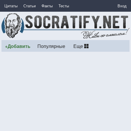
Цитаты
Статьи
Факты
Тесты
Вход
+Добавить
Популярные
Еще