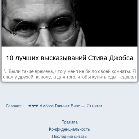
10 лучших высказываний Стива Джобса
"...Были такие времена, что у меня не было своей комнаты. Я
спал у друзей на полу, а для того, чтобы купить еды - сдавал
бутылки из под кока-колы"
Главная
❤❤❤ Амброз Гвиннет Бирс — 70 цитат
Правила
Конфиденциальность
Последние цитаты