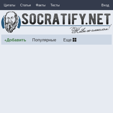
Цитаты
Статьи
Факты
Тесты
Вход
+Добавить
Популярные
Еще