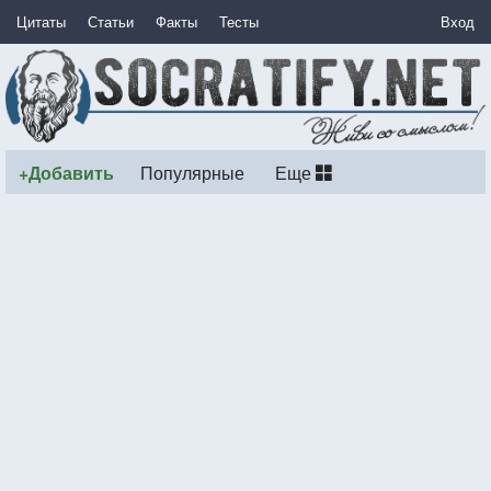
Цитаты
Статьи
Факты
Тесты
Вход
+Добавить
Популярные
Еще