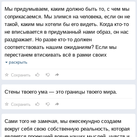
Мы придумываем, каким должно быть то, с чем мы
соприкасаемся. Мы злимся на человека, если он не
такой, каким мы хотели бы его видеть. Когда кто-то
не вписывается в придуманный нами образ, он нас
раздражает. Но разве кто-то должен
соответствовать нашим ожиданиям? Если мы
перестанем втискивать всё в рамки своих
представлений, в наших умах поселятся
раскрыть
безграничный мир и покой.
Сохранить
Стены твоего ума — это границы твоего мира.
Сохранить
Сами того не замечая, мы ежесекундно создаем
вокруг себя свою собственную реальность, которая
является проекцией вовне наших мыслей, чувств и