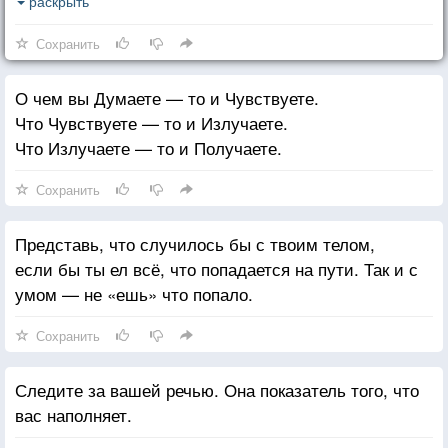
того, кто искренен в проявлении своем, он нарекает
раскрыть
«слабым». Но правда в том, что страх — это
Сохранить
отсутствие любви. Это непонятость, болезнь. А
потому всё, что вызывает страх и осуждение,
О чем вы Думаете — то и Чувствуете.
надобно лечить. Но не в другом. В себе.
Что Чувствуете — то и Излучаете.
Что Излучаете — то и Получаете.
Сохранить
Представь, что случилось бы с твоим телом,
если бы ты ел всё, что попадается на пути. Так и с
умом — не «ешь» что попало.
Сохранить
Следите за вашей речью. Она показатель того, что
вас наполняет.