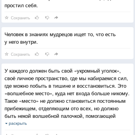
простил себя.
Сохранить
Человек в знаниях мудрецов ищет то, что есть
у него внутри.
Сохранить
У каждого должен быть свой «укромный уголок»,
своё личное пространство, где мы набираемся сил,
где можно побыть в тишине и восстановиться. Это
«волшебное место», куда нет входа больше никому.
Такое «место» не должно становиться постоянным
прибежищем, отделяющим ото всех, но должно
быть некой волшебной палочкой, помогающей
опустошиться, чтобы затем снова наполниться.
раскрыть
Всегда есть «место», в котором тепло в любую