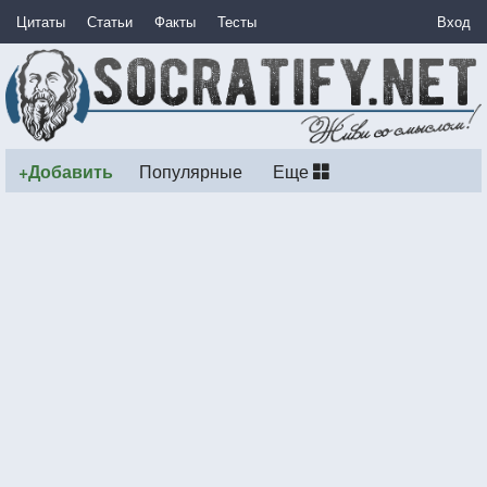
Цитаты
Статьи
Факты
Тесты
Вход
+Добавить
Популярные
Еще