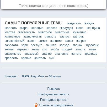
Такие снимки специально не подстроишь)
САМЫЕ ПОПУЛЯРНЫЕ ТЕМЫ
жадность
жажда
жалость
жара
желание
железо
желудок
жена
женщина
жертва
жестокость
животное
животные
жизненно
жизненное
зависимость
зависть
завтра
завтрак
заключённый
закон
замок
занятие
запах
запрет
зарплата
заря
заслуга
защита
звезда
звонок
здоровье
земля
зеркало
зима
зло
злоба
злодей
злость
змея
знакомство
знакомый
знание
значение
золото
зрелище
зрелость
зрение
зритель
зуб
Главная
❤❤❤ Аму Мом — 58 цитат
Правила
Конфиденциальность
Последние цитаты
Отзывы и предложения