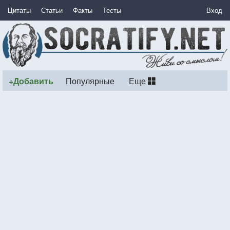
Цитаты
Статьи
Факты
Тесты
Вход
+Добавить
Популярные
Еще