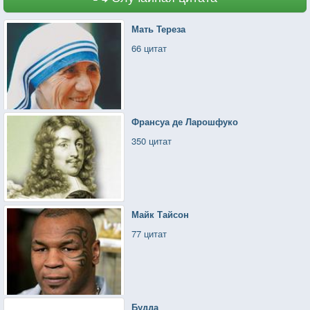
Мать Тереза
66 цитат
Франсуа де Ларошфуко
350 цитат
Майк Тайсон
77 цитат
Будда