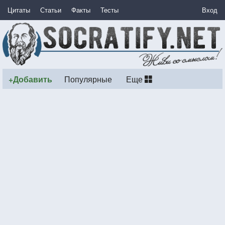
Цитаты
Статьи
Факты
Тесты
Вход
+Добавить
Популярные
Еще