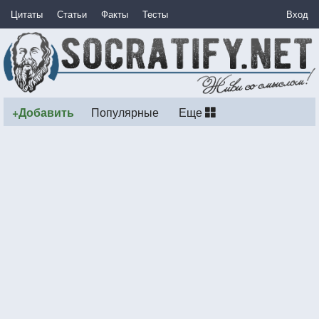
Цитаты
Статьи
Факты
Тесты
Вход
+Добавить
Популярные
Еще