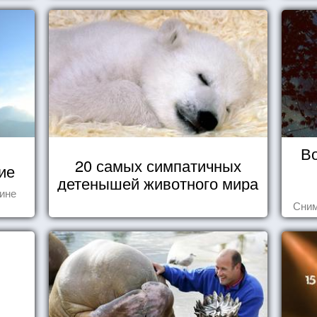
В
20 самых симпатичных
ие
детенышей животного мира
тине
Сним