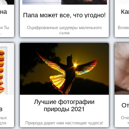
ина
Ка
Папа может все, что угодно!
 и Ты
Оцифрованные шедевры маленького
Возмо
.
сына
Лучшие фотографии
От
в
природы 2021
нных
Оче
для
Природа дарит нам настоящие чудеса!