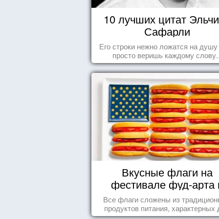
10 лучших цитат Эльч
Сафарли
Его строки нежно ложатся на душу
просто веришь каждому слову..
Вкусные флаги на
фестивале фуд-арта 
Сиднее
Все флаги сложены из традицио
продуктов питания, характерных 
этих стран.