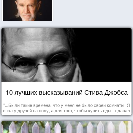
10 лучших высказываний Стива Джобса
"...Были такие времена, что у меня не было своей комнаты. Я
спал у друзей на полу, а для того, чтобы купить еды - сдавал
бутылки из под кока-колы"