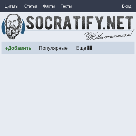
Цитаты
Статьи
Факты
Тесты
Вход
+Добавить
Популярные
Еще