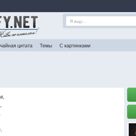
чайная цитата
Темы
С картинками
м,
,
,
.