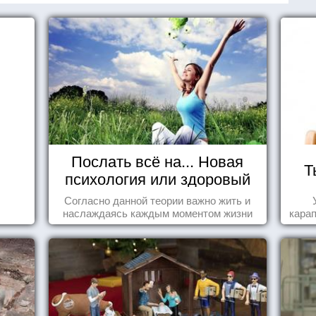
Послать всё на... Новая
Т
психология или здоровый
пофигизм.
Согласно данной теории важно жить и
наслаждаясь каждым моментом жизни
карап
осознанно и с удовольствием. Как это,
попробуем разобраться на реальных
примерах.