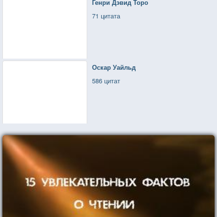
Генри Дэвид Торо
71 цитата
Оскар Уайльд
586 цитат