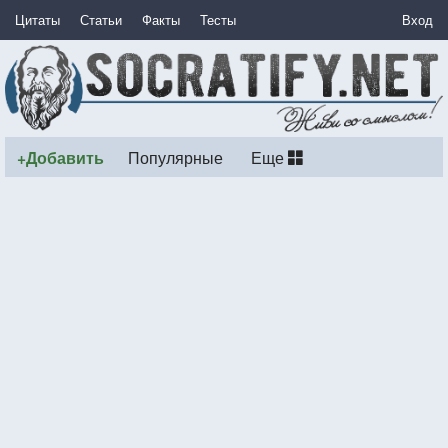
Цитаты
Статьи
Факты
Тесты
Вход
+Добавить
Популярные
Еще