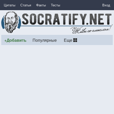
Цитаты
Статьи
Факты
Тесты
Вход
+Добавить
Популярные
Еще