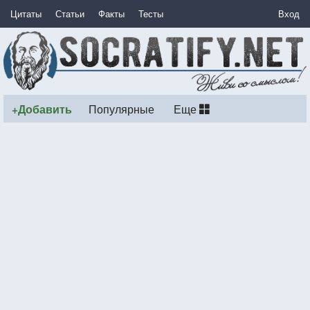
Цитаты
Статьи
Факты
Тесты
Вход
+Добавить
Популярные
Еще