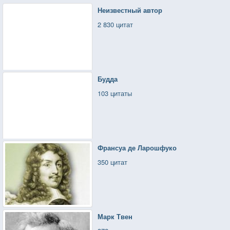
Неизвестный автор
2 830 цитат
Будда
103 цитаты
Франсуа де Ларошфуко
350 цитат
Марк Твен