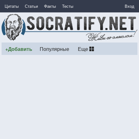
Цитаты
Статьи
Факты
Тесты
Вход
+Добавить
Популярные
Еще