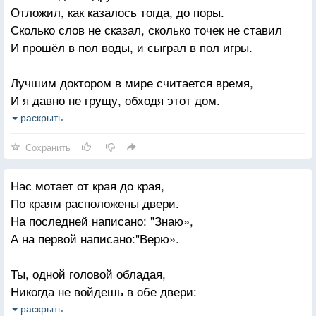
Отложил, как казалось тогда, до поры.
Сколько слов не сказал, сколько точек не ставил
И прошёл в пол воды, и сыграл в пол игры.
Лучшим доктором в мире считается время,
И я давно не грущу, обходя этот дом.
Но пройдёшь мимо дома, и что-то защемит,
раскрыть
И чуть-чуть по болит, и отпустит потом.
Сохранить
Нас мотает от края до края,
По краям расположены двери.
На последней написано: "Знаю»,
А на первой написано:"Верю».
Ты, одной головой обладая,
Никогда не войдешь в обе двери:
Если веришь, то веришь не зная,
раскрыть