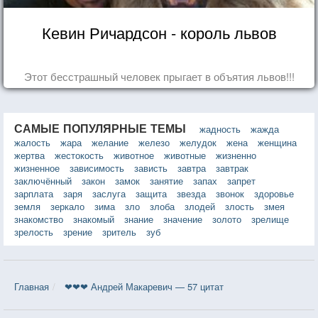
Кевин Ричардсон - король львов
Этот бесстрашный человек прыгает в объятия львов!!!
САМЫЕ ПОПУЛЯРНЫЕ ТЕМЫ
жадность
жажда
жалость
жара
желание
железо
желудок
жена
женщина
жертва
жестокость
животное
животные
жизненно
жизненное
зависимость
зависть
завтра
завтрак
заключённый
закон
замок
занятие
запах
запрет
зарплата
заря
заслуга
защита
звезда
звонок
здоровье
земля
зеркало
зима
зло
злоба
злодей
злость
змея
знакомство
знакомый
знание
значение
золото
зрелище
зрелость
зрение
зритель
зуб
Главная
❤❤❤ Андрей Макаревич — 57 цитат