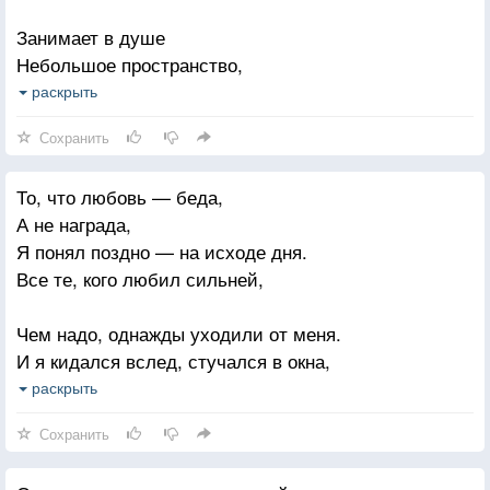
Занимает в душе
Небольшое пространство,
Если сверху смотреть
раскрыть
На отмеренный путь.
Сохранить
Ведь прощаемся мы не с людьми,
То, что любовь — беда,
Не с местами, и не в том,
А не награда,
Между нами, расставания суть.
Я понял поздно — на исходе дня.
Всякий раз мы прощаемся
Все те, кого любил сильней,
С нашими днями,
Чем надо, однажды уходили от меня.
Что уже не вернуть.
И я кидался вслед, стучался в окна,
И знал, что зря, и становился плох,
раскрыть
Жалел себя, и все казалось — сдохну,
Сохранить
И подыхал. И все таки не сдох.