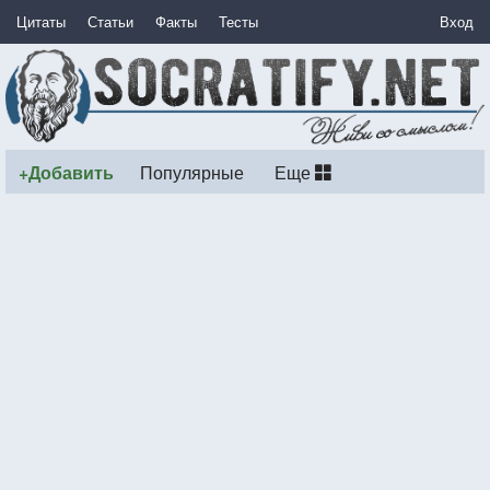
Цитаты
Статьи
Факты
Тесты
Вход
+Добавить
Популярные
Еще