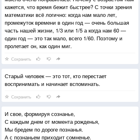
И разрушено всё, и со вздохом глядишь на часы.
кажется, что время бежит быстрее? С точки зрения
математики всё логично: когда нам мало лет,
Кто тут прав, кто не прав — я прошу вас: не надо,
промежуток времени в один год — очень большая
не спорьте —
часть нашей жизни, 1/3 или 1/5 а когда нам 60 —
Слишком короток век — не прошёл бы за спорами
один год — это так мало, всего 1/60. Поэтому и
весь.
пролетает он, как один миг.
Мы увидимся все в позаброшенном аэропорте
При попытке успеть на когда-то отправленный рейс.
Сохранить
Старый человек — это тот, кто перестает
воспринимать и начинает вспоминать.
Сохранить
И свое, формируя сознанье,
С каждым днем от момента рожденья,
Мы бредем по дороге познанья.
А с познаньем приходит сомненье.