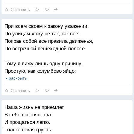
Если знаешь, то знаешь не веря.
Сохранить
И, свое формируя сознание,
При всем своем к закону уважении,
С каждым днем, от момента рожденья,
По улицам хожу не так, как все:
Мы бредем по дороге познания,
Поправ собой все правила движенья,
А с познанием приходит сомненье.
По встречной пешеходной полосе.
И загадка останется вечной,
Тому я вижу лишь одну причину,
Не помогут ученые лбы
Простую, как колумбово яйцо:
Если верим- сильны бесконечно.
Идя в потоке, видишь только спины,
раскрыть
Если знаем- ничтожно слабы!
Идя навстречу, смотришь всем в лицо.
Сохранить
Наша жизнь не приемлет
В себе постоянства.
И прощаться легко.
Только некая грусть