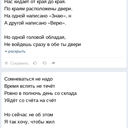
Нас кидает от края до края.
К чему стремишься: Быть или казаться?
И подарит нам один день
По краям расположены двери.
Что стоит жизнь
В нарушение всех своих прав.
На одной написано «Знаю», н
В довольстве иль покое,
А другой написано «Верю».
Над облаками, поверх границ
Когда ее пытаются лепить,
Ветер прильнет к трубе.
Но одной головой обладая,
Фальшивя переделанной строкою
И понесет перелетных птиц
Не войдешь сразу в обе ты двери
Легко казаться.
Вдаль от меня к тебе.
Если веришь, то веришь не зная
раскрыть
Очень трудно быть.
Если знаешь, то знаешь не веря.
Сохранить
Сомневаться не надо
Время вспять не течёт
Ровно в полночь день со склада
Уйдёт со счёта на счёт
Но сейчас не об этом
Я так хочу, чтобы жил