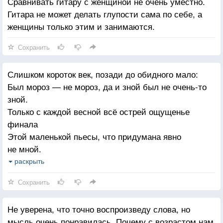
Сравнивать гитару с женщиной не очень уместно.
Земля мала, и — круглая, как блюдце.
Гитара не может делать глупости сама по себе, а
Круги все уже, как я погляжу.
женщины только этим и занимаются.
Настанет день —
Сохранить
И все они вернутся.
Вернутся все.
Слишком короток век, позади до обидного мало:
И что я им скажу?
Был мороз — не мороз, да и зной был не очень-то
зной.
Только с каждой весной всё острей ощущенье
финала
Этой маленькой пьесы, что придумана явно
не мной.
раскрыть
Это словно в кино, где мы в зале и мы — на экране:
Сохранить
Всем обещан полёт, и сверкают огни полосы
Только время пришло — отпирают, трезвонят
Не уверена, что точно воспроизведу слова, но
ключами,
мысль очень понравилась. Почему с возрастом нам