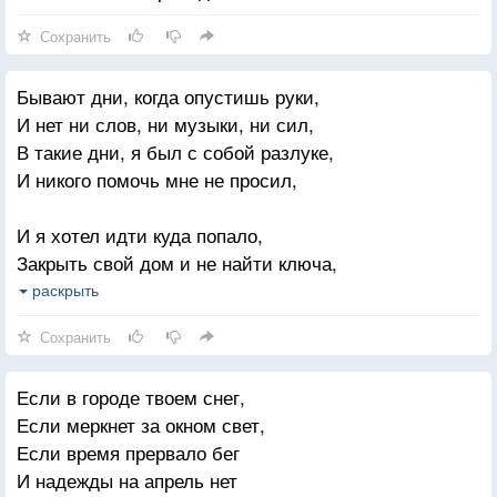
Сохранить
Бывают дни, когда опустишь руки,
И нет ни слов, ни музыки, ни сил,
В такие дни, я был с собой разлуке,
И никого помочь мне не просил,
И я хотел идти куда попало,
Закрыть свой дом и не найти ключа,
Но верил я, не все еще пропало,
раскрыть
Пока не меркнет свет, пока горит свеча.
Сохранить
И спеть меня, никто не мог заставить,
Если в городе твоем снег,
Молчание — начало всех начал,
Если меркнет за окном свет,
Но если плечи песней мне расправит,
Если время прервало бег
Как трудно будет сделать так, чтоб я молчал.
И надежды на апрель нет