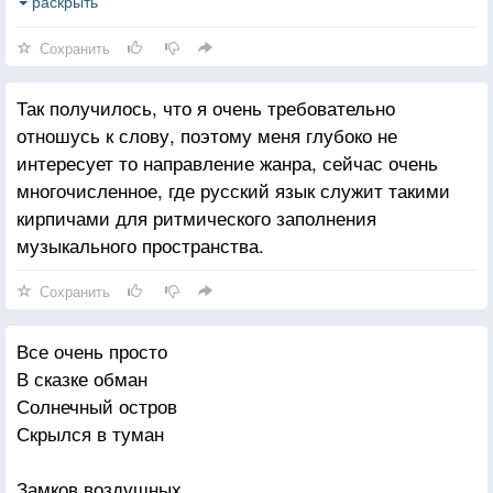
Тот, кто бросит лучик света в этот
раскрыть
Брошенный, брошенный, Богом мир.
Сохранить
Так получилось, что я очень требовательно
отношусь к слову, поэтому меня глубоко не
интересует то направление жанра, сейчас очень
многочисленное, где русский язык служит такими
кирпичами для ритмического заполнения
музыкального пространства.
Сохранить
Все очень просто
В сказке обман
Солнечный остров
Скрылся в туман
Замков воздушных