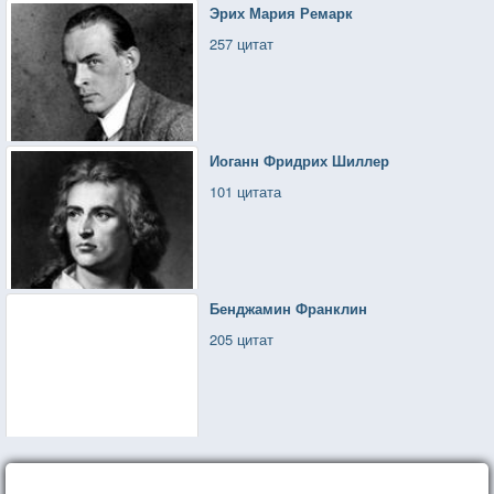
Эрих Мария Ремарк
Всех нас согреет
257 цитат
Вера одна
Кто-то успеет, ты или я.
Все очень просто:
Сказки обман
Иоганн Фридрих Шиллер
Солнечный остров скрылся в туман
101 цитата
Всех нас согреет вера одна
Кто-то успеет, ты или я.
Бенджамин Франклин
205 цитат