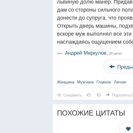
львиную долю манер. Придав
дам со стороны сильного пола
донести до супруга, что прояв
Открыть дверь машины, подхва
вскоре муж выполнял все эти
наслаждаясь ощущением собс
—
Андрей Меркулов,
20 цитат
Преды
Женщина
Мужчина
Главное
Легкие
Сохранить
Поделитьс
ПОХОЖИЕ ЦИТАТЫ