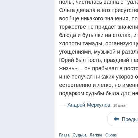
полы, чистилась ванна с туал
Ольга делала в его присутстви
вообще никакого значения, по
торжестве не придает значен
блюда и бутылки на столах, 
хлопоты тамады, организующе
угощениями, музыкой и развл
Юрий был гость, праздный па
жизнь»… он пребывал в посто
и не получая никаких укоров 
естественно и легко, но имен
подарком судьбы была для не
—
Андрей Меркулов,
20 цитат
Преды
Глаза
Судьба
Легкие
Образ