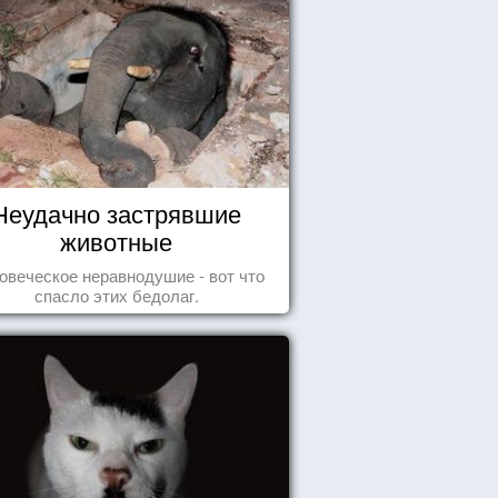
Неудачно застрявшие
животные
овеческое неравнодушие - вот что
спасло этих бедолаг.