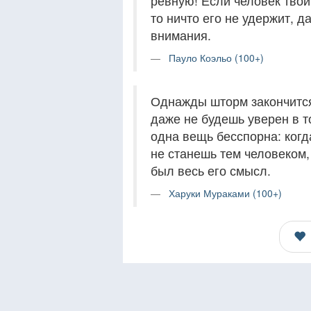
ревную! Если человек твой -
то ничто его не удержит, д
внимания.
Пауло Коэльо (100+)
Однажды шторм закончится,
даже не будешь уверен в т
одна вещь бесспорна: когд
не станешь тем человеком,
был весь его смысл.
Харуки Мураками (100+)