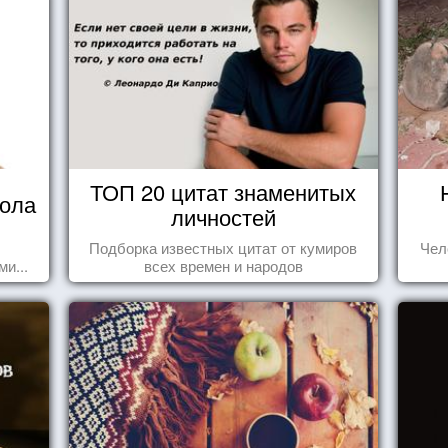
ТОП 20 цитат знаменитых
кола
личностей
Подборка известных цитат от кумиров
Чел
и...
всех времен и народов