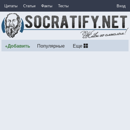
Цитаты
Статьи
Факты
Тесты
Вход
+Добавить
Популярные
Еще