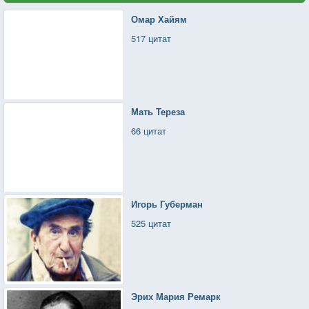
Омар Хайям
517 цитат
Мать Тереза
66 цитат
Игорь Губерман
525 цитат
Эрих Мария Ремарк