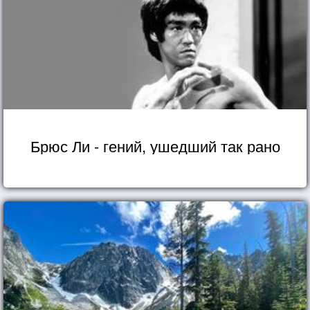
Брюс Ли - гений, ушедший так рано