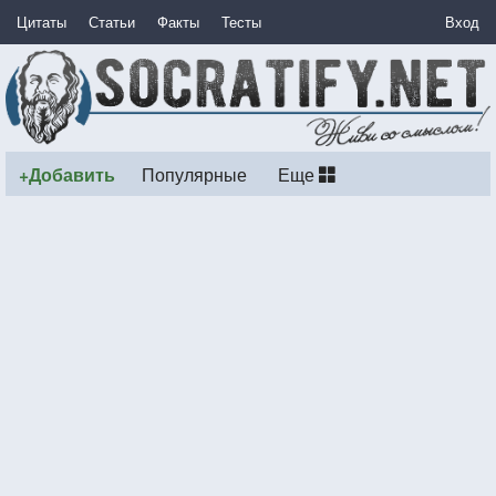
Цитаты
Статьи
Факты
Тесты
Вход
+Добавить
Популярные
Еще