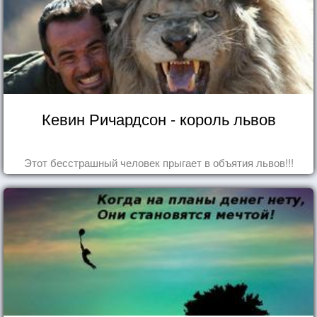
Кевин Ричардсон - король львов
Этот бесстрашный человек прыгает в объятия львов!!!