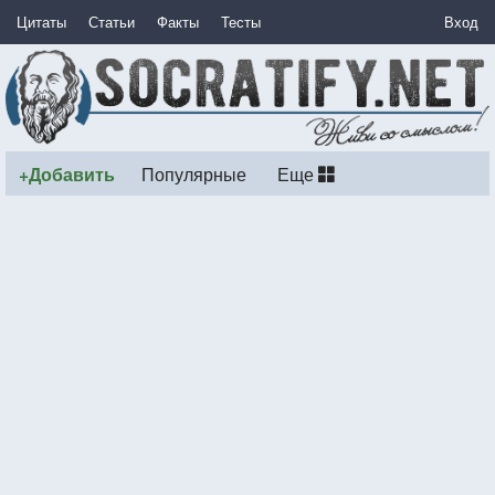
Цитаты
Статьи
Факты
Тесты
Вход
+Добавить
Популярные
Еще