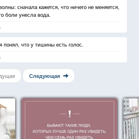
олны: сначала кажется, что ничего не меняется,
го боли унесла вода.
я
я понял, что у тишины есть голос.
я
дущая
Следующая