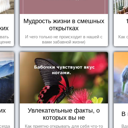
Мудрость жизни в смешных
ких
открытках
о
овать
И чего только не происходит в нашей с
Как 
щение
вами забавной жизни)
ащает
ик.
их
Увлекательные факты, о
В 
которых вы не
догадывались!
сегда
Как приятно открывать для себя что-то
Вд