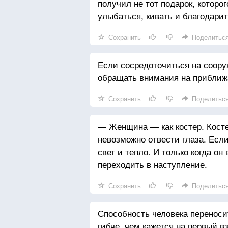
получил не тот подарок, которо
улыбаться, кивать и благодарит
Сохранить
Поделитьс
Если сосредоточиться на соору
обращать внимания на прибли
Сохранить
Поделитьс
— Женщина — как костер. Костер
невозможно отвести глаза. Есл
свет и тепло. И только когда о
переходить в наступление.
Сохранить
Поделитьс
Способность человека переноси
гибче, чем кажется на первый вз