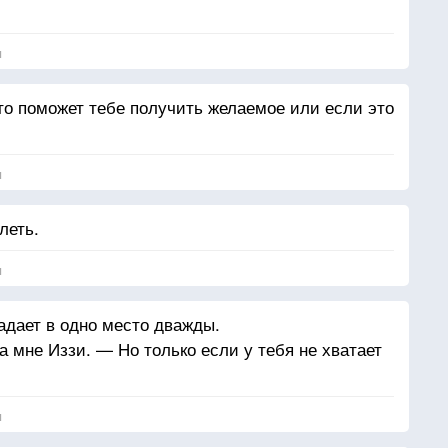
я
это поможет тебе получить желаемое или если это
я
леть.
я
адает в одно место дважды.
 мне Иззи. — Но только если у тебя не хватает
я