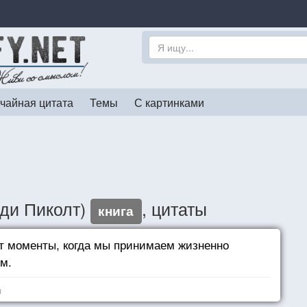
чайная цитата
Темы
С картинками
оди Пиколт)
, цитаты
книга
т моменты, когда мы принимаем жизненно
м.
я