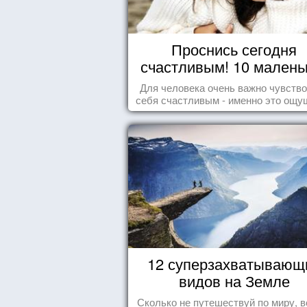
Проснись сегодня
счастливым! 10 малень
радостей настоящег
Для человека очень важно чувств
Счастья
себя счастливым - именно это ощу
дарит позитивные эмоции и превр
каждый день в маленький праздн
12 суперзахватывающ
видов на Земле
Сколько не путешествуй по миру, в