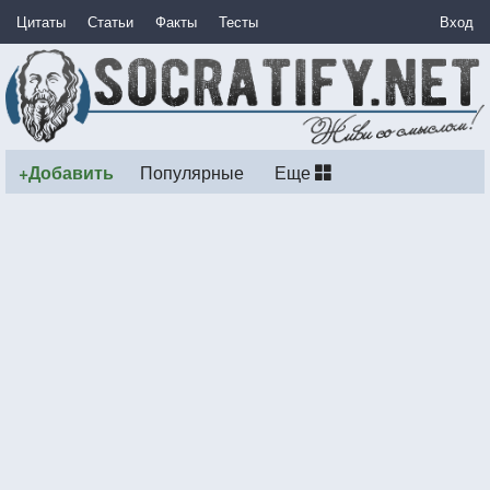
Цитаты
Статьи
Факты
Тесты
Вход
+Добавить
Популярные
Еще