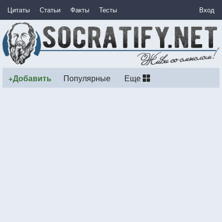
Цитаты
Статьи
Факты
Тесты
Вход
+Добавить
Популярные
Еще