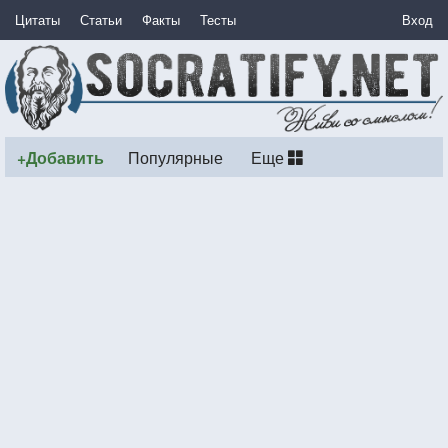
Цитаты
Статьи
Факты
Тесты
Вход
+Добавить
Популярные
Еще