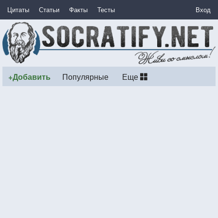
Цитаты
Статьи
Факты
Тесты
Вход
+Добавить
Популярные
Еще