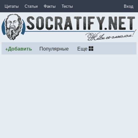
Цитаты
Статьи
Факты
Тесты
Вход
+Добавить
Популярные
Еще